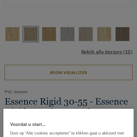
Bekijk alle designs (20)
ROOM VISUALIZER
PVC vloeren
Essence Rigid 30-55 - Essence
Rigid 55-Primary Oak-Lt Grey
120
Voordat u start...
Door op “Alle cookies accepteren” te klikken gaat u akkoord met
Maak kennis met onze innovatieve Essence Rigid Click 30