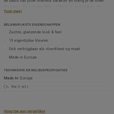
de basis van jouw interieur karakter én breng je de sfeer
tot leven. De Entrada Silky collectie is verkrijgbaar als
Toon meer
kamerbreed tapijt en vloerkleed op maat.
BELANGRIJKSTE EIGENSCHAPPEN
Zachte, glanzende look & feel
13 eigentijdse kleuren
Ook verkrijgbaar als vloerkleed op maat
Made in Europe
TECHNISCHE EN MILIEUSPECIFICATIES
Made In:
Europe
Rol (1 ref.)
Voeg toe aan vergelijker