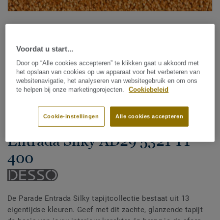
Voordat u start...
Door op “Alle cookies accepteren” te klikken gaat u akkoord met
het opslaan van cookies op uw apparaat voor het verbeteren van
websitenavigatie, het analyseren van websitegebruik en om ons
Bekijk alle designs (13)
te helpen bij onze marketingprojecten.
Cookiebeleid
Kamerbreed tapijt
|
Vloerkleden op maat
Cookie-instellingen
Alle cookies accepteren
Parade Entrada Silky - Parade
Entrada Silky AD29 5321 T1
400
De Parade Entrada Silky tapijtcollectie bestaat uit 13
eigentijdse kleuren. Geef met dit zachte, glanzende tapijt