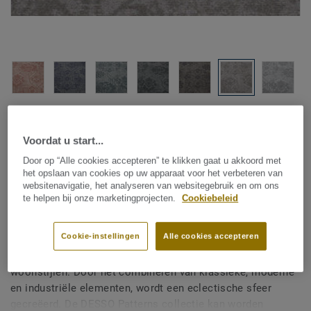
Bekijk alle designs (8)
Voordat u start...
Kamerbreed tapijt
|
Vloerkleden op maat
Door op “Alle cookies accepteren” te klikken gaat u akkoord met
DESSO Patterns - Patterns
het opslaan van cookies op uw apparaat voor het verbeteren van
websitenavigatie, het analyseren van websitegebruik en om ons
AA17 9526
te helpen bij onze marketingprojecten.
Cookiebeleid
Cookie-instellingen
Alle cookies accepteren
Kleuren en dessins spelen een belangrijke rol in de nieuwe
woonstijlen. Door het combineren van klassieke, moderne
en industriële elementen, wordt een eclectische sfeer
gecreëerd. De DESSO Patterns collectie kan worden