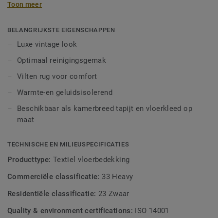
Toon meer
toegepast in elke interieurstijl en maakt je vloer tot een
blikvanger. De vervaagde klassieke designs zorgen voor
een luxueuze vintage look en kunnen perfect worden
BELANGRIJKSTE EIGENSCHAPPEN
gecombineerd met het DESSO Shades dessin, dat doet
Luxe vintage look
denken aan verweerd beton. Creëer een subtiele mix van
Optimaal reinigingsgemak
verleden en heden in je woonruimte met als resultaat, een
modern interieur met ofwel een nostalgische en klassieke
Vilten rug voor comfort
basis, of een robuuste en industriële. Beschikbaar als
Warmte-en geluidsisolerend
kamerbreed tapijt en vloerkleed op maat.
Beschikbaar als kamerbreed tapijt en vloerkleed op
maat
TECHNISCHE EN MILIEUSPECIFICATIES
Producttype:
Textiel vloerbedekking
Commerciële classificatie:
33 Heavy
Residentiële classificatie:
23 Zwaar
Quality & environment certifications:
ISO 14001