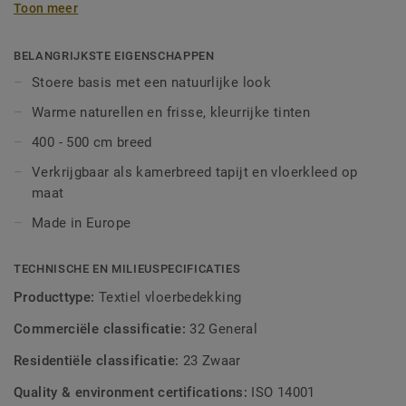
Toon meer
moderne, tijdloze uitstraling. Parade Studio is verkrijgbaar
als kamerbreed tapijt en op maat gemaakte vloerkleden.
BELANGRIJKSTE EIGENSCHAPPEN
Stoere basis met een natuurlijke look
Warme naturellen en frisse, kleurrijke tinten
400 - 500 cm breed
Verkrijgbaar als kamerbreed tapijt en vloerkleed op
maat
Made in Europe
TECHNISCHE EN MILIEUSPECIFICATIES
Producttype:
Textiel vloerbedekking
Commerciële classificatie:
32 General
Residentiële classificatie:
23 Zwaar
Quality & environment certifications:
ISO 14001