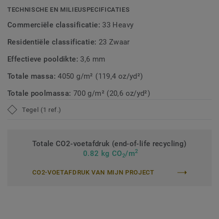
bestond uit Petroleum.
TECHNISCHE EN MILIEUSPECIFICATIES
Commerciële classificatie:
33 Heavy
Deze collectie maakt deel uit van onze Circular Selection.
Residentiële classificatie:
23 Zwaar
Effectieve pooldikte:
3,6 mm
Totale massa:
4050 g/m² (119,4 oz/yd²)
Totale poolmassa:
700 g/m² (20,6 oz/yd²)
Tegel (1 ref.)
Totale CO2-voetafdruk (end-of-life recycling)
2
0.82 kg CO
/m
2
CO2-VOETAFDRUK VAN MIJN PROJECT