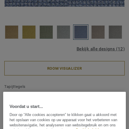
Bekijk alle designs (12)
ROOM VISUALIZER
Tapijttegels
DESSO & Patricia Urquiola -
Desso Urquiola AD03 8423 B8
Voordat u start...
50x50
Door op “Alle cookies accepteren” te klikken gaat u akkoord met
het opslaan van cookies op uw apparaat voor het verbeteren van
websitenavigatie, het analyseren van websitegebruik en om ons